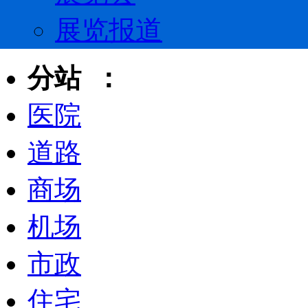
展览报道
分站 ：
医院
道路
商场
机场
市政
住宅