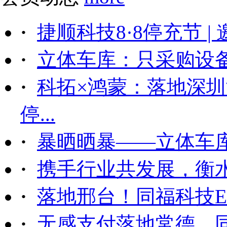
·
捷顺科技8·8停充节 |
·
立体车库：只采购设备后
·
科拓×鸿蒙：落地深
停...
·
暴晒晒暴——立体车
·
携手行业共发展，衡
·
落地邢台！同福科技ET
·
无感支付落地常德，