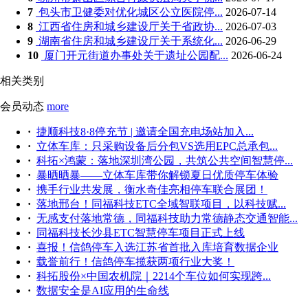
7
包头市卫健委对优化城区公立医院停...
2026-07-14
8
江西省住房和城乡建设厅关于省政协...
2026-07-03
9
湖南省住房和城乡建设厅关于系统化...
2026-06-29
10
厦门开元街道办事处关于遗址公园配...
2026-06-24
相关类别
会员动态
more
·
捷顺科技8·8停充节 | 邀请全国充电场站加入...
·
立体车库：只采购设备后分包VS选用EPC总承包...
·
科拓×鸿蒙：落地深圳湾公园，共筑公共空间智慧停...
·
暴晒晒暴——立体车库带你解锁夏日优质停车体验
·
携手行业共发展，衡水奇佳亮相停车联合展团！
·
落地邢台！同福科技ETC全域智联项目，以科技赋...
·
无感支付落地常德，同福科技助力常德静态交通智能...
·
同福科技长沙县ETC智慧停车项目正式上线
·
喜报！信鸽停车入选江苏省首批入库培育数据企业
·
载誉前行！信鸽停车揽获两项行业大奖！
·
科拓股份×中国农机院｜2214个车位如何实现跨...
·
数据安全是AI应用的生命线