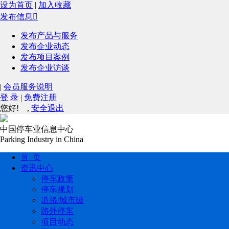
设为首页
|
加入收藏
发布信息

发布产品与服务
发布企业动态
发布项目案例
发布企业访谈
|
会员服务说明
登 录
|
免费注册
您好!
,
安全退出
中国停车业信息中心
Parking Industry in China
首 页
资讯中心
停车政策
停车规划
道路/城市级
路外停车
项目动态