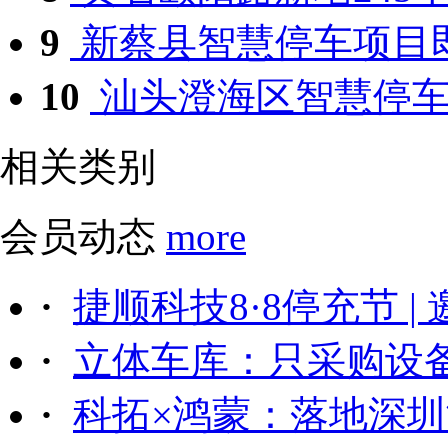
9
新蔡县智慧停车项目
10
汕头澄海区智慧停车启
相关类别
会员动态
more
·
捷顺科技8·8停充节 |
·
立体车库：只采购设备后
·
科拓×鸿蒙：落地深