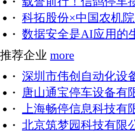
·
载誉前行！信鸽停车
·
科拓股份×中国农机院｜
·
数据安全是AI应用的
推荐企业
more
·
深圳市伟创自动化设
·
唐山通宝停车设备有
·
上海畅停信息科技有
·
北京筑梦园科技有限