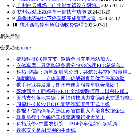
7
广州白云机场、广州站春运设立网约...
2025-01-17
8
杭州西站上线停车一键找车功能
2024-11-29
9
乌鲁木齐站地下停车场完成智慧改造
2024-04-12
10
杭州西站停车场启动收费管理
2023-07-11
相关类别
会员动态
more
·
捷顺科技8·8停充节 | 邀请全国充电场站加入...
·
立体车库：只采购设备后分包VS选用EPC总承包...
·
科拓×鸿蒙：落地深圳湾公园，共筑公共空间智慧停...
·
暴晒晒暴——立体车库带你解锁夏日优质停车体验
·
携手行业共发展，衡水奇佳亮相停车联合展团！
·
落地邢台！同福科技ETC全域智联项目，以科技赋...
·
无感支付落地常德，同福科技助力常德静态交通智能...
·
同福科技长沙县ETC智慧停车项目正式上线
·
喜报！信鸽停车入选江苏省首批入库培育数据企业
·
载誉前行！信鸽停车揽获两项行业大奖！
·
科拓股份×中国农机院｜2214个车位如何实现跨...
·
数据安全是AI应用的生命线