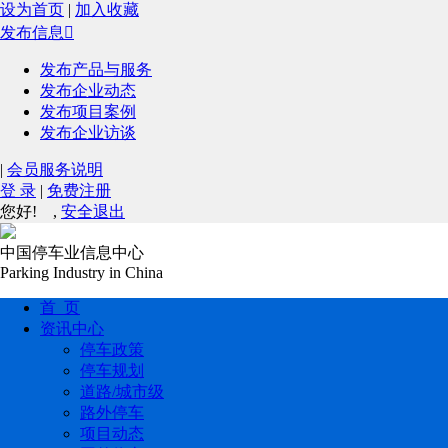
设为首页
|
加入收藏
发布信息

发布产品与服务
发布企业动态
发布项目案例
发布企业访谈
|
会员服务说明
登 录
|
免费注册
您好!
,
安全退出
中国停车业信息中心
Parking Industry in China
首 页
资讯中心
停车政策
停车规划
道路/城市级
路外停车
项目动态