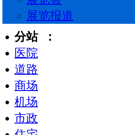
展览报道
分站 ：
医院
道路
商场
机场
市政
住宅