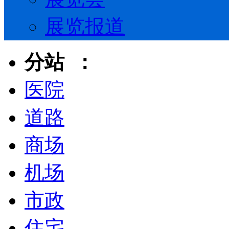
展览报道
分站 ：
医院
道路
商场
机场
市政
住宅