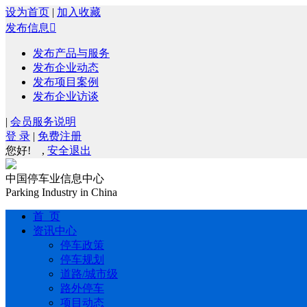
设为首页
|
加入收藏
发布信息

发布产品与服务
发布企业动态
发布项目案例
发布企业访谈
|
会员服务说明
登 录
|
免费注册
您好!
,
安全退出
中国停车业信息中心
Parking Industry in China
首 页
资讯中心
停车政策
停车规划
道路/城市级
路外停车
项目动态