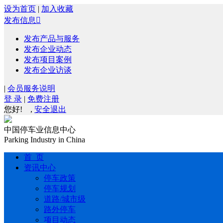
设为首页
|
加入收藏
发布信息

发布产品与服务
发布企业动态
发布项目案例
发布企业访谈
|
会员服务说明
登 录
|
免费注册
您好!
,
安全退出
中国停车业信息中心
Parking Industry in China
首 页
资讯中心
停车政策
停车规划
道路/城市级
路外停车
项目动态