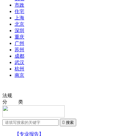
市政
住宅
上海
北京
深圳
重庆
广州
苏州
成都
武汉
杭州
南京
法规
分 类

搜索
【专业报告】