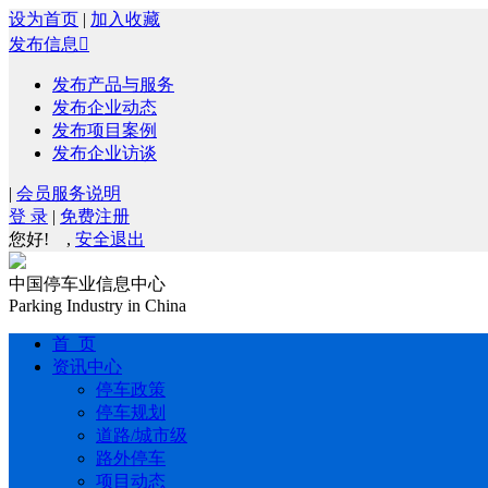
设为首页
|
加入收藏
发布信息

发布产品与服务
发布企业动态
发布项目案例
发布企业访谈
|
会员服务说明
登 录
|
免费注册
您好!
,
安全退出
中国停车业信息中心
Parking Industry in China
首 页
资讯中心
停车政策
停车规划
道路/城市级
路外停车
项目动态