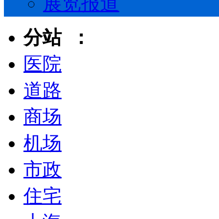
展览报道
分站 ：
医院
道路
商场
机场
市政
住宅