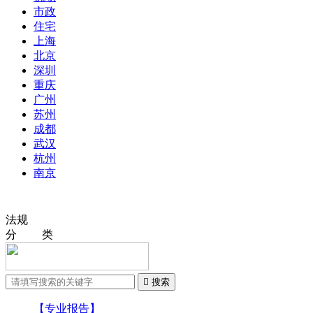
市政
住宅
上海
北京
深圳
重庆
广州
苏州
成都
武汉
杭州
南京
法规
分 类

搜索
【专业报告】