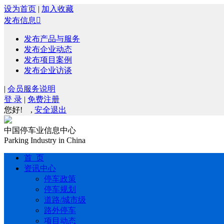
设为首页
|
加入收藏
发布信息

发布产品与服务
发布企业动态
发布项目案例
发布企业访谈
|
会员服务说明
登 录
|
免费注册
您好!
,
安全退出
中国停车业信息中心
Parking Industry in China
首 页
资讯中心
停车政策
停车规划
道路/城市级
路外停车
项目动态