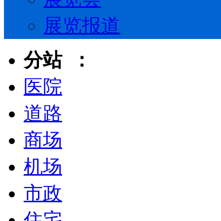
展览报道
分站 ：
医院
道路
商场
机场
市政
住宅