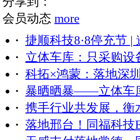
分享到：
会员动态
more
·
捷顺科技8·8停充节 | 邀
·
立体车库：只采购设备
·
科拓×鸿蒙：落地深圳
·
暴晒晒暴——立体车库
·
携手行业共发展，衡水
·
落地邢台！同福科技ET