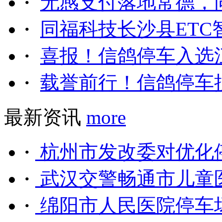
·
无感支付落地常德，同
·
同福科技长沙县ETC智
·
喜报！信鸽停车入选江
·
载誉前行！信鸽停车揽
最新资讯
more
·
杭州市发改委对优化停
·
武汉交警畅通市儿童医
·
绵阳市人民医院停车场