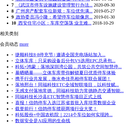
7
《武汉市停车设施建设管理暂行办法...
2020-09-30
8
广州房产配套车位新规：车位优先满...
2019-05-27
9
政协委员冯小隆：希望停车位能像房...
2019-01-30
10
西安住宅小区：车库空荡荡 业主难...
2018-10-29
相关类别
会员动态
more
·
捷顺科技8·8停充节 | 邀请全国充电场站加入...
·
立体车库：只采购设备后分包VS选用EPC总承包...
·
科拓×鸿蒙：落地深圳湾公园，共筑公共空间智慧停...
·
暴晒晒暴——立体车库带你解锁夏日优质停车体验
·
携手行业共发展，衡水奇佳亮相停车联合展团！
·
落地邢台！同福科技ETC全域智联项目，以科技赋...
·
无感支付落地常德，同福科技助力常德静态交通智能...
·
同福科技长沙县ETC智慧停车项目正式上线
·
喜报！信鸽停车入选江苏省首批入库培育数据企业
·
载誉前行！信鸽停车揽获两项行业大奖！
·
科拓股份×中国农机院｜2214个车位如何实现跨...
·
数据安全是AI应用的生命线