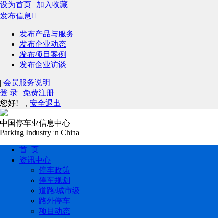
设为首页
|
加入收藏
发布信息

发布产品与服务
发布企业动态
发布项目案例
发布企业访谈
|
会员服务说明
登 录
|
免费注册
您好!
,
安全退出
中国停车业信息中心
Parking Industry in China
首 页
资讯中心
停车政策
停车规划
道路/城市级
路外停车
项目动态