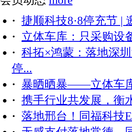
·
捷顺科技8·8停充节 |
·
立体车库：只采购设备后
·
科拓×鸿蒙：落地深
停...
·
暴晒晒暴——立体车
·
携手行业共发展，衡
·
落地邢台！同福科技ET
·
无感支付落地常德，