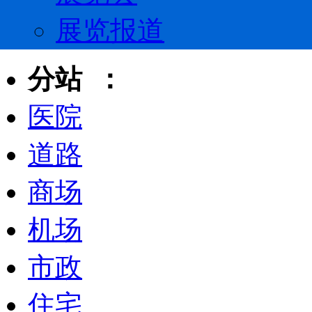
展览报道
分站 ：
医院
道路
商场
机场
市政
住宅