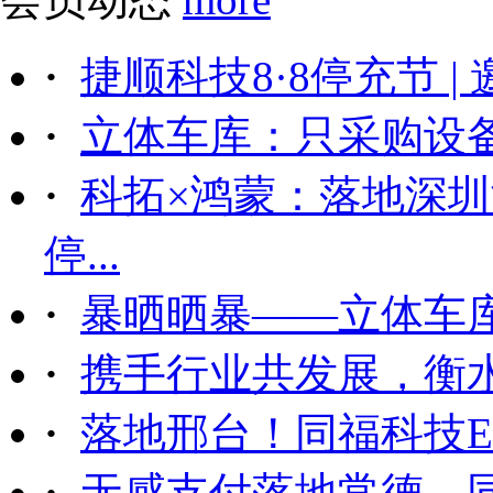
·
捷顺科技8·8停充节 |
·
立体车库：只采购设备后
·
科拓×鸿蒙：落地深
停...
·
暴晒晒暴——立体车
·
携手行业共发展，衡
·
落地邢台！同福科技ET
·
无感支付落地常德，