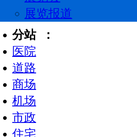
展览报道
分站 ：
医院
道路
商场
机场
市政
住宅