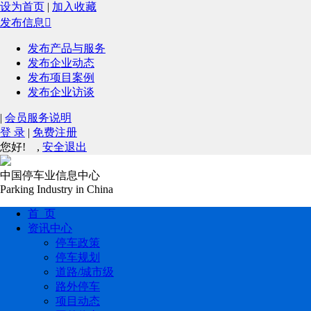
设为首页
|
加入收藏
发布信息

发布产品与服务
发布企业动态
发布项目案例
发布企业访谈
|
会员服务说明
登 录
|
免费注册
您好!
,
安全退出
中国停车业信息中心
Parking Industry in China
首 页
资讯中心
停车政策
停车规划
道路/城市级
路外停车
项目动态