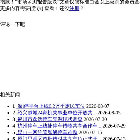
抱歉！“市场监测报告版块”文章仅限标准白金以上级别的会员查看，
更多内容需要
[登录]
查看！还没
注册
？
评论一下吧
相关新闻
1
深i停平台上线6.2万个惠民车位
2026-08-07
2
绍兴越城24家机关事业单位开放共...
2026-08-05
3
银川市盘活停车资源现状调查
2026-07-30
4
杭州停车上线捷停车错峰共享合作车...
2026-07-29
5
昆山一网统管智解停车难题
2026-07-15
6
厦门思明区首批错时共享车位正式开...
2026-07-13