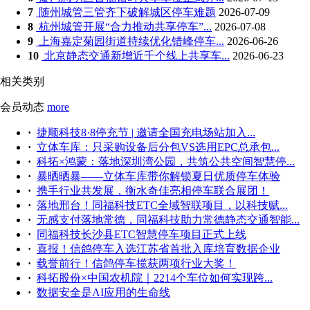
7
随州城管三管齐下破解城区停车难题
2026-07-09
8
杭州城管开展“合力推动共享停车”...
2026-07-08
9
上海嘉定菊园街道持续优化错峰停车...
2026-06-26
10
北京静态交通新增近千个线上共享车...
2026-06-23
相关类别
会员动态
more
·
捷顺科技8·8停充节 | 邀请全国充电场站加入...
·
立体车库：只采购设备后分包VS选用EPC总承包...
·
科拓×鸿蒙：落地深圳湾公园，共筑公共空间智慧停...
·
暴晒晒暴——立体车库带你解锁夏日优质停车体验
·
携手行业共发展，衡水奇佳亮相停车联合展团！
·
落地邢台！同福科技ETC全域智联项目，以科技赋...
·
无感支付落地常德，同福科技助力常德静态交通智能...
·
同福科技长沙县ETC智慧停车项目正式上线
·
喜报！信鸽停车入选江苏省首批入库培育数据企业
·
载誉前行！信鸽停车揽获两项行业大奖！
·
科拓股份×中国农机院｜2214个车位如何实现跨...
·
数据安全是AI应用的生命线