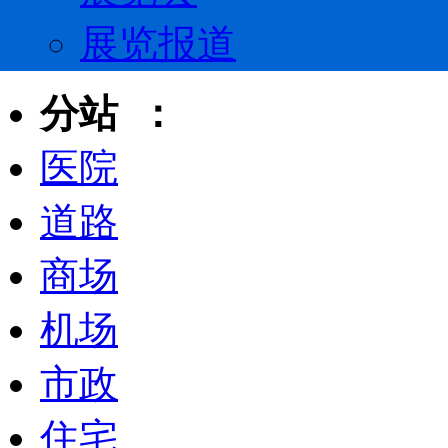
展览报道
分站 ：
医院
道路
商场
机场
市政
住宅