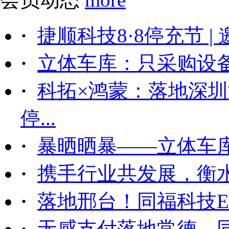
·
捷顺科技8·8停充节 |
·
立体车库：只采购设备后
·
科拓×鸿蒙：落地深
停...
·
暴晒晒暴——立体车
·
携手行业共发展，衡
·
落地邢台！同福科技ET
·
无感支付落地常德，