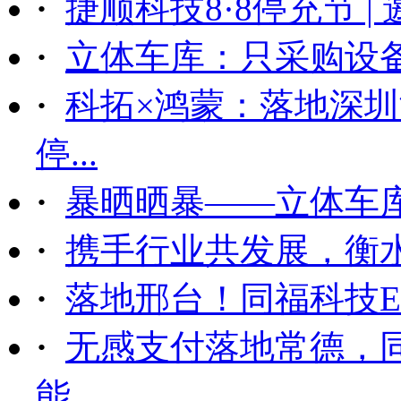
·
捷顺科技8·8停充节 |
·
立体车库：只采购设备后
·
科拓×鸿蒙：落地深
停...
·
暴晒晒暴——立体车
·
携手行业共发展，衡
·
落地邢台！同福科技ET
·
无感支付落地常德，
能...