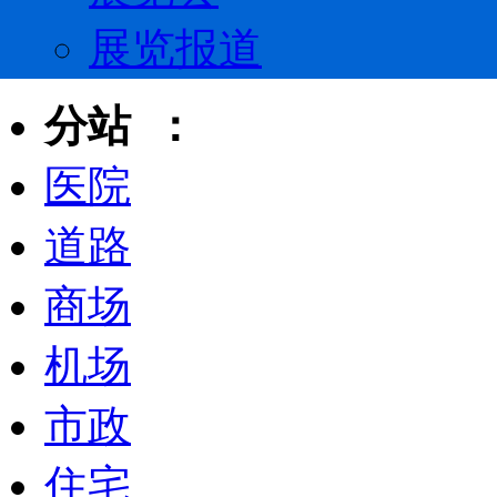
展览报道
分站 ：
医院
道路
商场
机场
市政
住宅