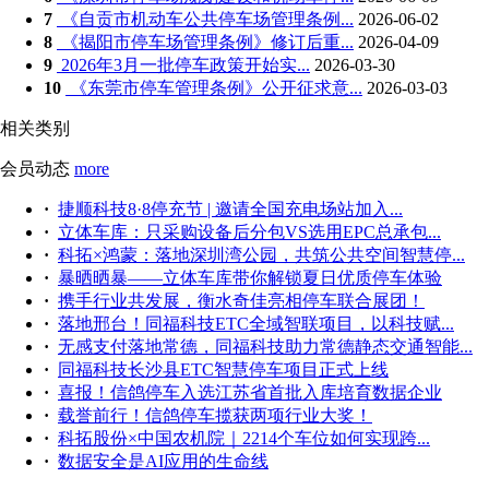
7
《自贡市机动车公共停车场管理条例...
2026-06-02
8
《揭阳市停车场管理条例》修订后重...
2026-04-09
9
2026年3月一批停车政策开始实...
2026-03-30
10
《东莞市停车管理条例》公开征求意...
2026-03-03
相关类别
会员动态
more
·
捷顺科技8·8停充节 | 邀请全国充电场站加入...
·
立体车库：只采购设备后分包VS选用EPC总承包...
·
科拓×鸿蒙：落地深圳湾公园，共筑公共空间智慧停...
·
暴晒晒暴——立体车库带你解锁夏日优质停车体验
·
携手行业共发展，衡水奇佳亮相停车联合展团！
·
落地邢台！同福科技ETC全域智联项目，以科技赋...
·
无感支付落地常德，同福科技助力常德静态交通智能...
·
同福科技长沙县ETC智慧停车项目正式上线
·
喜报！信鸽停车入选江苏省首批入库培育数据企业
·
载誉前行！信鸽停车揽获两项行业大奖！
·
科拓股份×中国农机院｜2214个车位如何实现跨...
·
数据安全是AI应用的生命线