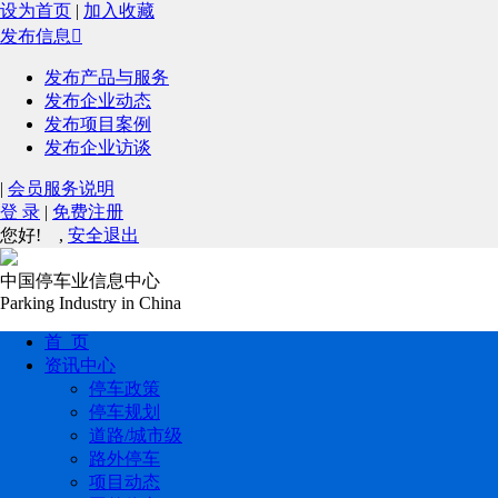
设为首页
|
加入收藏
发布信息

发布产品与服务
发布企业动态
发布项目案例
发布企业访谈
|
会员服务说明
登 录
|
免费注册
您好!
,
安全退出
中国停车业信息中心
Parking Industry in China
首 页
资讯中心
停车政策
停车规划
道路/城市级
路外停车
项目动态