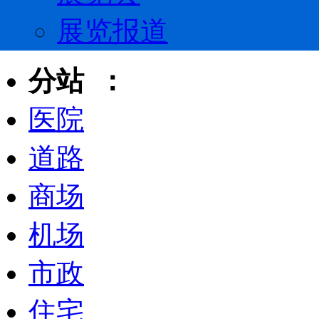
展览报道
分站 ：
医院
道路
商场
机场
市政
住宅