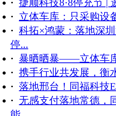
·
捷顺科技8·8停充节 |
·
立体车库：只采购设备后
·
科拓×鸿蒙：落地深
停...
·
暴晒晒暴——立体车
·
携手行业共发展，衡
·
落地邢台！同福科技ET
·
无感支付落地常德，
能...