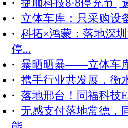
·
捷顺科技8·8停充节 |
·
立体车库：只采购设备后
·
科拓×鸿蒙：落地深
停...
·
暴晒晒暴——立体车
·
携手行业共发展，衡
·
落地邢台！同福科技ET
·
无感支付落地常德，
能...