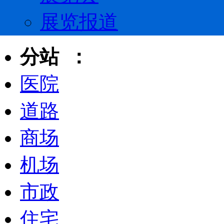
展览报道
分站 ：
医院
道路
商场
机场
市政
住宅