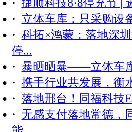
·
捷顺科技8·8停充节 |
·
立体车库：只采购设备后
·
科拓×鸿蒙：落地深
停...
·
暴晒晒暴——立体车
·
携手行业共发展，衡
·
落地邢台！同福科技ET
·
无感支付落地常德，
能...