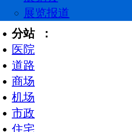
展览报道
分站 ：
医院
道路
商场
机场
市政
住宅