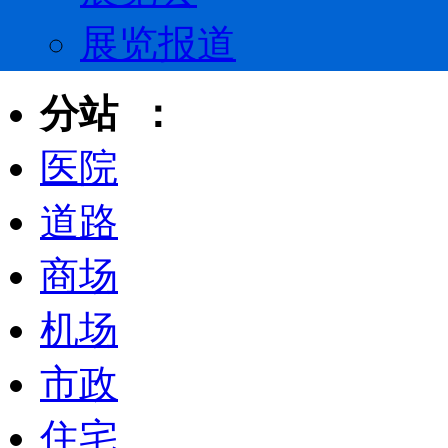
展览报道
分站 ：
医院
道路
商场
机场
市政
住宅