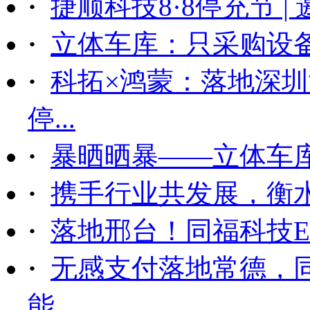
·
捷顺科技8·8停充节 |
·
立体车库：只采购设备后
·
科拓×鸿蒙：落地深
停...
·
暴晒晒暴——立体车
·
携手行业共发展，衡
·
落地邢台！同福科技ET
·
无感支付落地常德，
能...