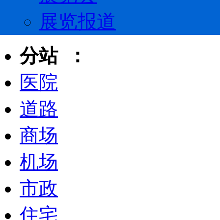
展览报道
分站 ：
医院
道路
商场
机场
市政
住宅