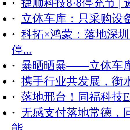
·
捷顺科技8·8停充节 |
·
立体车库：只采购设备后
·
科拓×鸿蒙：落地深
停...
·
暴晒晒暴——立体车
·
携手行业共发展，衡
·
落地邢台！同福科技ET
·
无感支付落地常德，
能...