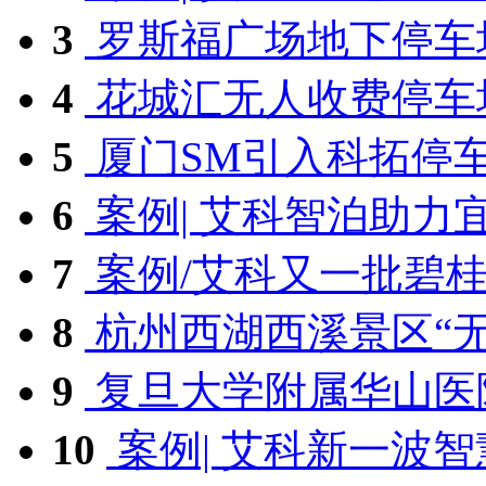
3
罗斯福广场地下停车
4
花城汇无人收费停车
5
厦门SM引入科拓停
6
案例| 艾科智泊助力宜
7
案例/艾科又一批碧桂园
8
杭州西湖西溪景区“无
9
复旦大学附属华山医
10
案例| 艾科新一波智慧