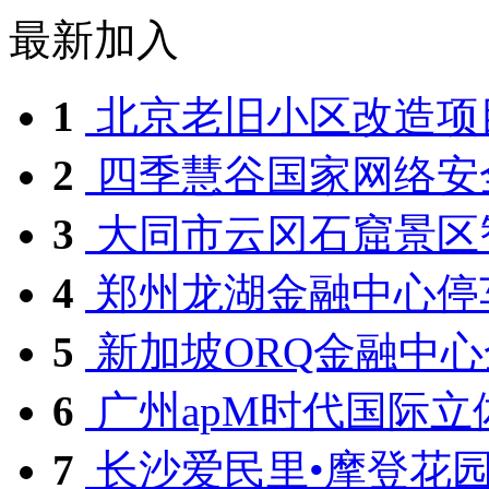
最新加入
1
北京老旧小区改造项目
2
四季慧谷国家网络安全
3
大同市云冈石窟景区智
4
郑州龙湖金融中心停
5
新加坡ORQ金融中心全
6
广州apM时代国际立体车
7
长沙爱民里•摩登花园 