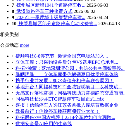
7
抚州城区新增1041个道路停车收...
2026-06-03
8
武汉道路停车三种收费方式
2026-06-02
9
2026年一季度城市级智慧停车建...
2026-04-24
10
扶绥县城区部分道路停车启动收费管...
2026-04-13
相关类别
会员动态
more
·
捷顺科技8·8停充节 | 邀请全国充电场站加入...
·
立体车库：只采购设备后分包VS选用EPC总承包...
·
科拓×鸿蒙：落地深圳湾公园，共筑公共空间智慧停...
·
暴晒晒暴——立体车库带你解锁夏日优质停车体验
·
携手行业共发展，衡水奇佳亮相停车联合展团！
·
落地邢台！同福科技ETC全域智联项目，以科技赋...
·
无感支付落地常德，同福科技助力常德静态交通智能...
·
同福科技长沙县ETC智慧停车项目正式上线
·
喜报！信鸽停车入选江苏省首批入库培育数据企业
·
载誉前行！信鸽停车揽获两项行业大奖！
·
科拓股份×中国农机院｜2214个车位如何实现跨...
·
数据安全是AI应用的生命线