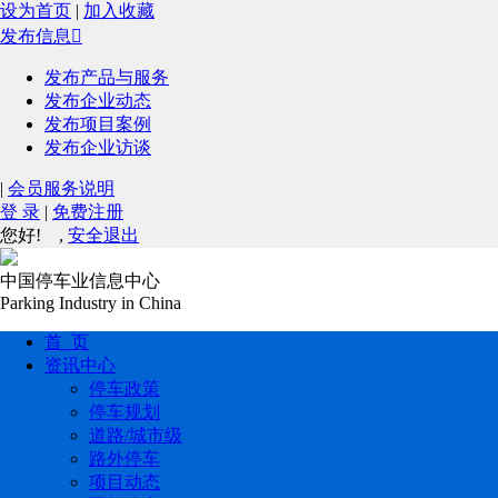
设为首页
|
加入收藏
发布信息

发布产品与服务
发布企业动态
发布项目案例
发布企业访谈
|
会员服务说明
登 录
|
免费注册
您好!
,
安全退出
中国停车业信息中心
Parking Industry in China
首 页
资讯中心
停车政策
停车规划
道路/城市级
路外停车
项目动态