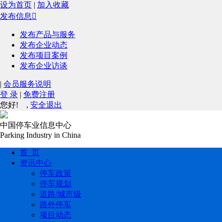
设为首页
|
加入收藏
发布信息

发布产品与服务
发布企业动态
发布项目案例
发布企业访谈
|
会员服务说明
登 录
|
免费注册
您好!
,
安全退出
中国停车业信息中心
Parking Industry in China
首 页
资讯中心
停车政策
停车规划
道路/城市级
路外停车
项目动态