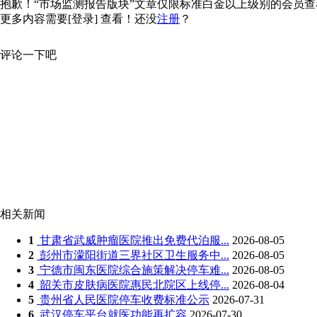
抱歉！“市场监测报告版块”文章仅限标准白金以上级别的会员查看，
更多内容需要
[登录]
查看！还没
注册
？
评论一下吧
相关新闻
1
甘肃省武威肿瘤医院推出免费代泊服...
2026-08-05
2
彭州市濛阳街道三界社区卫生服务中...
2026-08-05
3
宁德市闽东医院综合施策解决停车难...
2026-08-05
4
韶关市皮肤病医院惠民北院区上线停...
2026-08-04
5
贵州省人民医院停车收费标准公示
2026-07-31
6
武汉停车平台就医功能再扩容
2026-07-30