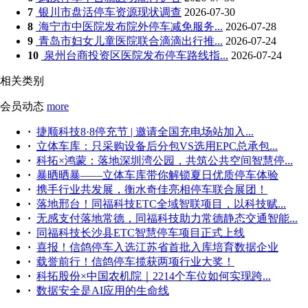
7
银川市盘活停车资源现状调查
2026-07-30
8
海宁市中医院发布院外停车减免服务...
2026-07-28
9
青岛市妇女儿童医院联合滴滴出行推...
2026-07-24
10
泉州台商投资区医院发布停车路线指...
2026-07-24
相关类别
会员动态
more
·
捷顺科技8·8停充节 | 邀请全国充电场站加入...
·
立体车库：只采购设备后分包VS选用EPC总承包...
·
科拓×鸿蒙：落地深圳湾公园，共筑公共空间智慧停...
·
暴晒晒暴——立体车库带你解锁夏日优质停车体验
·
携手行业共发展，衡水奇佳亮相停车联合展团！
·
落地邢台！同福科技ETC全域智联项目，以科技赋...
·
无感支付落地常德，同福科技助力常德静态交通智能...
·
同福科技长沙县ETC智慧停车项目正式上线
·
喜报！信鸽停车入选江苏省首批入库培育数据企业
·
载誉前行！信鸽停车揽获两项行业大奖！
·
科拓股份×中国农机院｜2214个车位如何实现跨...
·
数据安全是AI应用的生命线