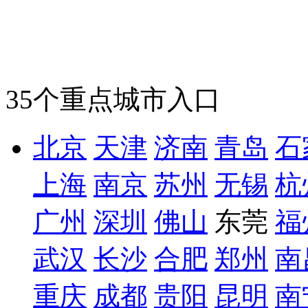
35个重点城市入口
北京
天津
济南
青岛
石
上海
南京
苏州
无锡
杭
广州
深圳
佛山
东莞
福
武汉
长沙
合肥
郑州
南
重庆
成都
贵阳
昆明
南