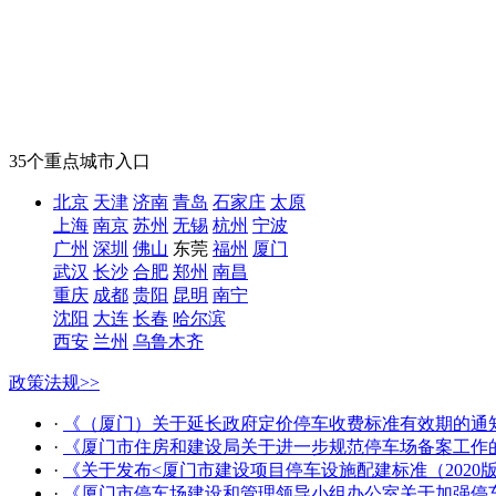
35个重点城市入口
北京
天津
济南
青岛
石家庄
太原
上海
南京
苏州
无锡
杭州
宁波
广州
深圳
佛山
东莞
福州
厦门
武汉
长沙
合肥
郑州
南昌
重庆
成都
贵阳
昆明
南宁
沈阳
大连
长春
哈尔滨
西安
兰州
乌鲁木齐
政策法规
>>
·
《（厦门）关于延长政府定价停车收费标准有效期的通知》
·
《厦门市住房和建设局关于进一步规范停车场备案工作的
·
《关于发布<厦门市建设项目停车设施配建标准（2020版
·
《厦门市停车场建设和管理领导小组办公室关于加强停车