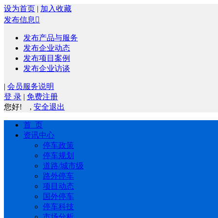
设为首页
|
加入收藏
发布信息

发布产品与服务
发布企业动态
发布项目案例
发布企业访谈
|
会员服务说明
登 录
|
免费注册
您好!
,
安全退出
首 页
资讯中心
停车政策
停车规划
道路/城市级
路外停车
项目动态
国外停车
停车科技
市场分析