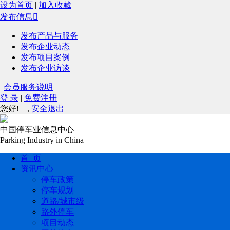
设为首页
|
加入收藏
发布信息

发布产品与服务
发布企业动态
发布项目案例
发布企业访谈
|
会员服务说明
登 录
|
免费注册
您好!
,
安全退出
中国停车业信息中心
Parking Industry in China
首 页
资讯中心
停车政策
停车规划
道路/城市级
路外停车
项目动态