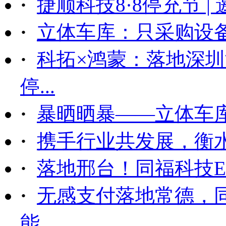
·
捷顺科技8·8停充节 |
·
立体车库：只采购设备后
·
科拓×鸿蒙：落地深
停...
·
暴晒晒暴——立体车
·
携手行业共发展，衡
·
落地邢台！同福科技ET
·
无感支付落地常德，
能...