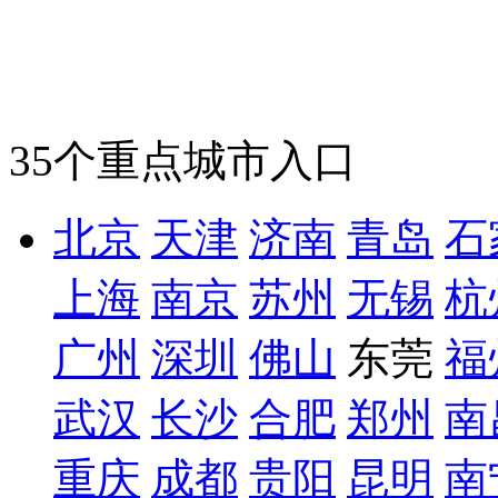
35个重点城市入口
北京
天津
济南
青岛
石
上海
南京
苏州
无锡
杭
广州
深圳
佛山
东莞
福
武汉
长沙
合肥
郑州
南
重庆
成都
贵阳
昆明
南