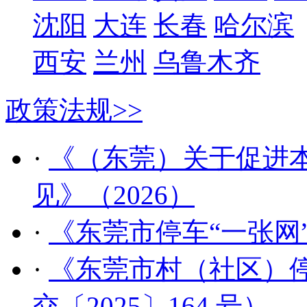
沈阳
大连
长春
哈尔滨
西安
兰州
乌鲁木齐
政策法规
>>
·
《（东莞）关于促进
见》（2026）
·
《东莞市停车“一张网
·
《东莞市村（社区）
交〔2025〕164 号）